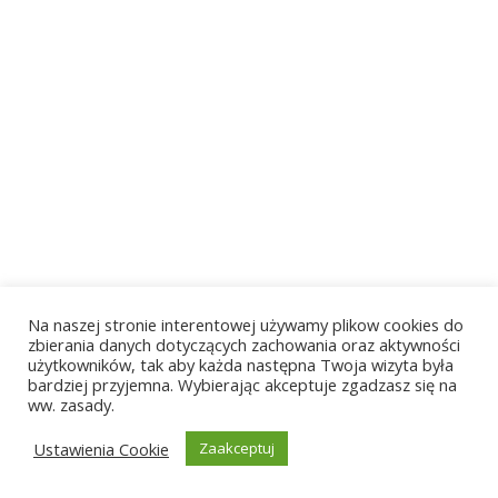
Na naszej stronie interentowej używamy plikow cookies do
zbierania danych dotyczących zachowania oraz aktywności
użytkowników, tak aby każda następna Twoja wizyta była
bardziej przyjemna. Wybierając akceptuje zgadzasz się na
© 2026 ZST Radom. Built using WordPress and
EmpowerWP
ww. zasady.
Theme
.
Ustawienia Cookie
Zaakceptuj