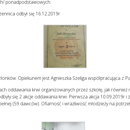
ych/ ponadpodstawowych.
ennica odbył się 16.12.2019r
łonków. Opiekunem jest Agnieszka Szeliga współpracująca z Pan
cjach oddawania krwi organizowanych przez szkołę, jak również 
były się 2 akcje oddawania krwi. Pierwsza akcja 10.09.2019r i
 pełnej (59 dawców). Ofiarność i wrażliwość młodzieży na potrze