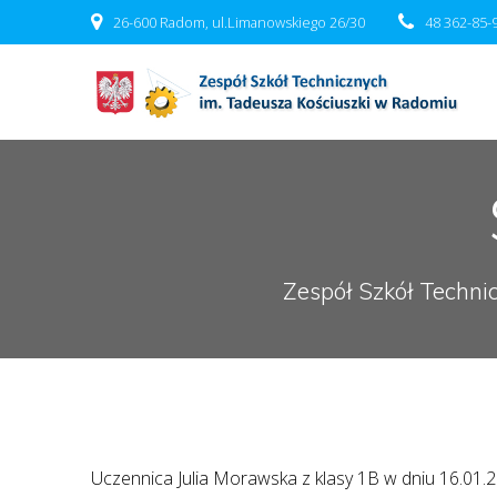
Przejdź
26-600 Radom, ul.Limanowskiego 26/30
48 362-85-
do
treści
Zespół Szkół Techni
Uczennica Julia Morawska z klasy 1B w dniu 16.01.20