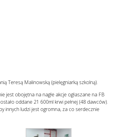
ią Teresą Malinowską (pielęgniarką szkolną).
nie jest obojętna na nagłe akcje ogłaszane na FB
 zostało oddane 21 600ml krwi pełnej (48 dawców).
by innych ludzi jest ogromna, za co serdecznie