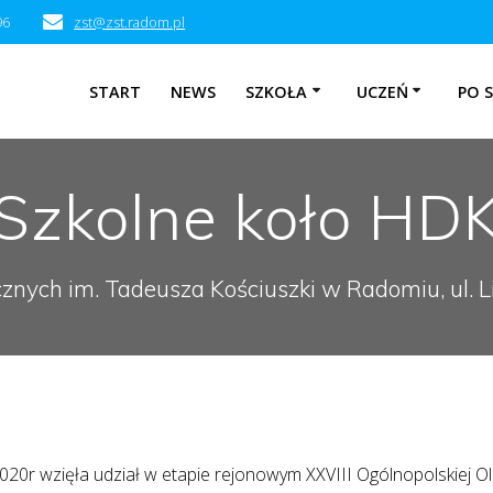
96
zst@zst.radom.pl
START
NEWS
SZKOŁA
UCZEŃ
PO 
Szkolne koło HD
cznych im. Tadeusza Kościuszki w Radomiu, ul.
20r wzięła udział w etapie rejonowym XXVIII Ogólnopolskiej Oli