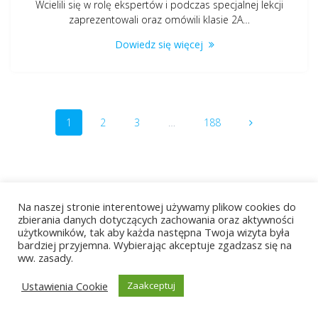
Wcielili się w rolę ekspertów i podczas specjalnej lekcji
zaprezentowali oraz omówili klasie 2A…
Dowiedz się więcej
Nawigacja
Strona
Strona
Strona
Strona
1
2
3
…
188
po
wpisach
Na naszej stronie interentowej używamy plikow cookies do
zbierania danych dotyczących zachowania oraz aktywności
użytkowników, tak aby każda następna Twoja wizyta była
bardziej przyjemna. Wybierając akceptuje zgadzasz się na
© 2026 ZST Radom. Built using WordPress and
EmpowerWP
ww. zasady.
Theme
.
Ustawienia Cookie
Zaakceptuj