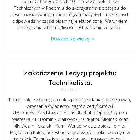
lipca 2026 w godzinach 10 – 15 w Zespole Szkół
Technicznych w Radomiu do skorzystania z dostępu do
treści rozwiązywanych zadań egzaminacyjnych i udzielonych
odpowiedzi w części pisemnej elektronicznej. Warunkiem
skorzystania z tej możliwości jest zabranie ze sobą…
Dowiedz się więcej
Zakończenie I edycji projektu:
Technikalista.
2026-06-27
Koniec roku szkolnego to okazja do składania podziękowań,
wręczania świadectw, nagród certyfikatów i
dyplomów.Przedstawiciele klas 3M :Kuba Opala, Szymon
Wieteska, 4B: Dominik Ciałkowski, 4C :Patryk Śliwiński oraz
4N: Adam Tokarski i Kamil Wencel wraz z opiekunem p.
Magdaleną Kaletą uczestniczyli w bieżącym roku szkolnym w
projekcie Technikalista, który bazował na organizowaniu