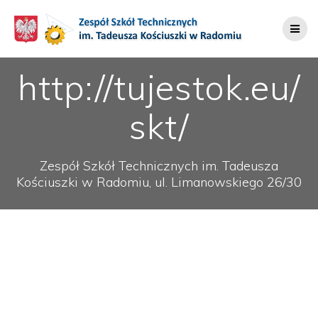
Przejdź
do
treści
http://tujestok.eu/
skt/
Zespół Szkół Technicznych im. Tadeusza
Kościuszki w Radomiu, ul. Limanowskiego 26/30