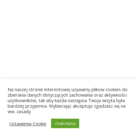
Na naszej stronie interentowej używamy plikow cookies do
zbierania danych dotyczących zachowania oraz aktywności
użytkowników, tak aby każda następna Twoja wizyta była
bardziej przyjemna. Wybierając akceptuje zgadzasz się na
© 2026 ZST Radom. Built using WordPress and
EmpowerWP
ww. zasady.
Theme
.
Ustawienia Cookie
Zaakceptuj