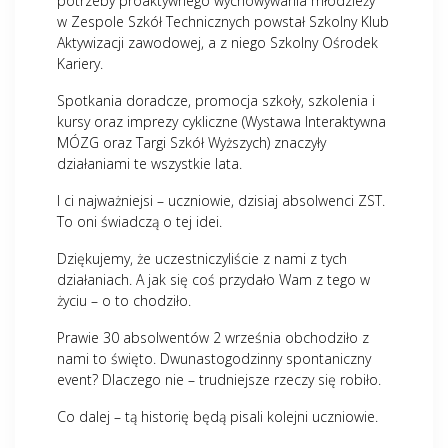
potrzeby proaktywnego wychowywania młodzieży
w Zespole Szkół Technicznych powstał Szkolny Klub
Aktywizacji zawodowej, a z niego Szkolny Ośrodek
Kariery.
Spotkania doradcze, promocja szkoły, szkolenia i
kursy oraz imprezy cykliczne (Wystawa Interaktywna
MÓZG oraz Targi Szkół Wyższych) znaczyły
działaniami te wszystkie lata.
I ci najważniejsi – uczniowie, dzisiaj absolwenci ZST.
To oni świadczą o tej idei.
Dziękujemy, że uczestniczyliście z nami z tych
działaniach. A jak się coś przydało Wam z tego w
życiu – o to chodziło.
Prawie 30 absolwentów 2 września obchodziło z
nami to święto. Dwunastogodzinny spontaniczny
event? Dlaczego nie – trudniejsze rzeczy się robiło.
Co dalej – tą historię będą pisali kolejni uczniowie.