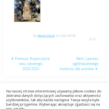
by
Marek.Skrok
on 2022-09-05
0
Nawigacja
Previous
Next
Previous:
Rozpoczęcie
Next:
Laureaci
wpisu
post:
post:
roku szkolnego
ogólnopolskiego
2022/2023
konkursu dla uczniów
Na naszej stronie interentowej używamy plikow cookies do
zbierania danych dotyczących zachowania oraz aktywności
użytkowników, tak aby każda następna Twoja wizyta była
bardziej przyjemna. Wybierając akceptuje zgadzasz się na
© 2026 ZST Radom. Built using WordPress and
EmpowerWP
ww. zasady.