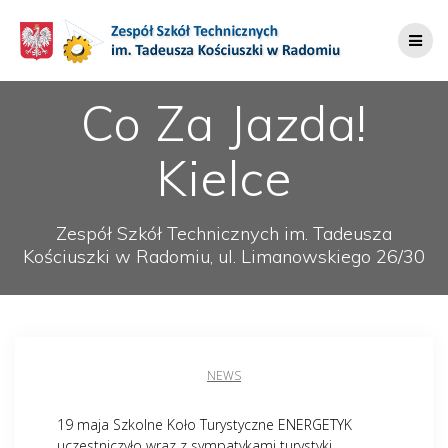
Przejdź
do
treści
Co Za Jazda!
Kielce
Zespół Szkół Technicznych im. Tadeusza
Kościuszki w Radomiu, ul. Limanowskiego 26/30
NEWS
19 maja Szkolne Koło Turystyczne ENERGETYK
uczestniczyło wraz z sympatykami turystyki