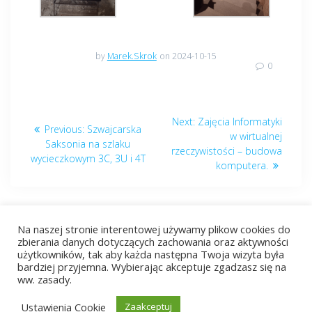
by
Marek.Skrok
on 2024-10-15
0
Nawigacja
Next
Next:
Zajęcia Informatyki
Previous
Previous:
Szwajcarska
wpisu
post:
w wirtualnej
post:
Saksonia na szlaku
rzeczywistości – budowa
wycieczkowym 3C, 3U i 4T
komputera.
Na naszej stronie interentowej używamy plikow cookies do
zbierania danych dotyczących zachowania oraz aktywności
użytkowników, tak aby każda następna Twoja wizyta była
bardziej przyjemna. Wybierając akceptuje zgadzasz się na
© 2026 ZST Radom. Built using WordPress and
EmpowerWP
ww. zasady.
Theme
.
Ustawienia Cookie
Zaakceptuj