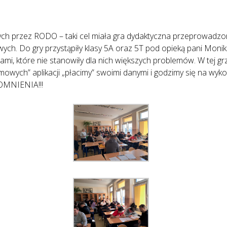
h przez RODO – taki cel miała gra dydaktyczna przeprowadzo
. Do gry przystąpiły klasy 5A oraz 5T pod opieką pani Moniki P
mi, które nie stanowiły dla nich większych problemów. W tej gr
mowych” aplikacji „płacimy” swoimi danymi i godzimy się na wyk
OMNIENIA!!!