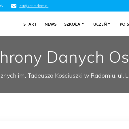
96
zst@zst.radom.pl
START
NEWS
SZKOŁA
UCZEŃ
PO 
chrony Danych O
cznych im. Tadeusza Kościuszki w Radomiu, ul.