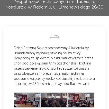
Zespół Szkół Technicznych im. Tadeusza
Kościuszki w Radomiu, ul. Limanowskiego 26/30
NEWS
Dzień Patrona Szkoły obchodzony 4 kwietnia był
upamiętniony wystawą szkolną na świetlicy
połączoną ze śpiewem pieśni patriotycznych przez
chór pod opieką pani Anny Szachcińskiej, krótkim
przedstawieniem życiorysu Tadeusza Kościuszki
oraz obejrzeniem prezentacji multimedialnej
podsumowującej sylwetkę Kościuszki jako bohatera
insurekcji w 230 rocznicę bitwy pod Racławicami.