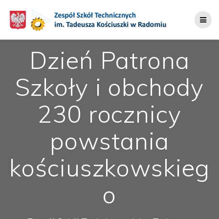
Przejdź
do
treści
Dzień Patrona
Szkoły i obchody
230 rocznicy
powstania
kościuszkowskieg
o