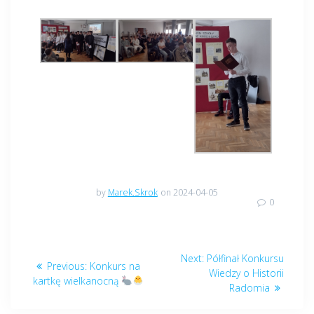
by
Marek.Skrok
on 2024-04-05
0
Nawigacja
Next
Next:
Półfinał Konkursu
Previous
Previous:
Konkurs na
wpisu
post:
Wiedzy o Historii
post:
kartkę wielkanocną
Radomia