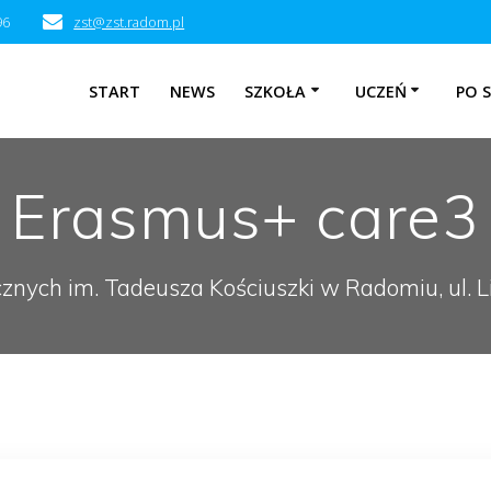
96
zst@zst.radom.pl
START
NEWS
SZKOŁA
UCZEŃ
PO 
Erasmus+ care3
cznych im. Tadeusza Kościuszki w Radomiu, ul.