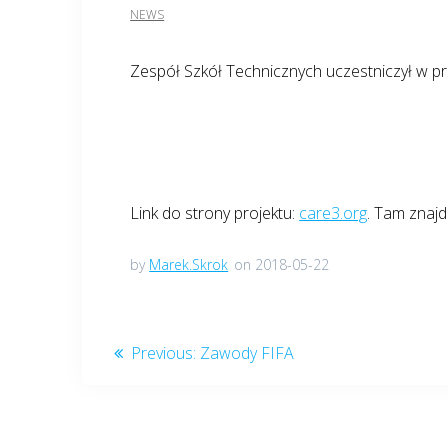
NEWS
Zespół Szkół Technicznych uczestniczył w p
Link do strony projektu:
care3.org
. Tam znajd
by
Marek.Skrok
on 2018-05-22
Nawigacja
Previous
Previous:
Zawody FIFA
post:
wpisu