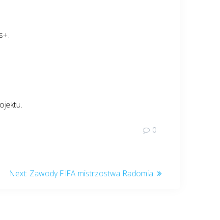
s+.
ojektu.
0
Next
Next:
Zawody FIFA mistrzostwa Radomia
post: