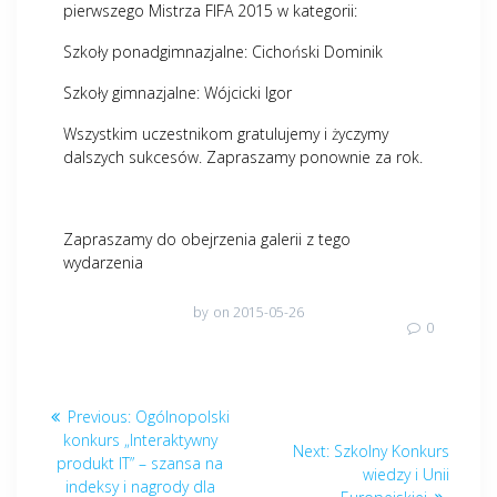
pierwszego Mistrza FIFA 2015 w kategorii:
Szkoły ponadgimnazjalne: Cichoński Dominik
Szkoły gimnazjalne: Wójcicki Igor
Wszystkim uczestnikom gratulujemy i życzymy
dalszych sukcesów. Zapraszamy ponownie za rok.
Zapraszamy do obejrzenia galerii z tego
wydarzenia
by
on 2015-05-26
0
Nawigacja
Previous
Previous:
Ogólnopolski
wpisu
post:
konkurs „Interaktywny
Next
Next:
Szkolny Konkurs
produkt IT” – szansa na
post:
wiedzy i Unii
indeksy i nagrody dla