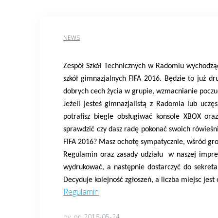
NEWS
Zespół Szkół Technicznych w Radomiu wychodzą
szkół gimnazjalnych FIFA 2016. Będzie to już d
dobrych cech życia w grupie, wzmacnianie poczu
Jeżeli jesteś gimnazjalistą z Radomia lub uczę
potrafisz biegle obsługiwać konsole XBOX ora
sprawdzić czy dasz radę pokonać swoich rówieśni
FIFA 2016? Masz ochotę sympatycznie, wśród grona
Regulamin oraz zasady udziału w naszej impre
wydrukować, a następnie dostarczyć do sekreta
Decyduje kolejność zgłoszeń, a liczba miejsc jes
Regulamin
by
on 2016-05-24