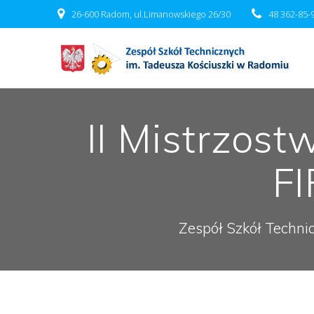
Przejdź
26-600 Radom, ul.Limanowskiego 26/30
48 362-85-
do
treści
II Mistrzos
FI
Zespół Szkół Techni