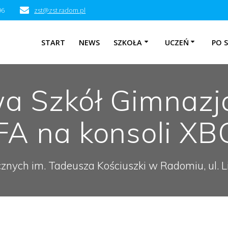
96
zst@zst.radom.pl
START
NEWS
SZKOŁA
UCZEŃ
PO 
twa Szkół Gimnazj
FA na konsoli X
cznych im. Tadeusza Kościuszki w Radomiu, ul.