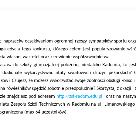
c naprzeciw oczekiwaniom ogromnej rzeszy sympatyków sportu orga
ruga edycja tego konkursu, którego celem jest popularyzowanie wśr
cia własnej wartości oraz krzewienie współzawodnictwa.
szczasz do szkoły gimnazjalnej położonej niedaleko Radomia, to jes
z doskonale wykorzystywać atuty światowych drużyn piłkarskich? 
ków? Czujesz, że możesz wykorzystać swoje zdolności obsługi konsoli 
 rówieśników spędzić sobotnie przedpołudnie? Skorzystaj z okazji i z
zie znajdziesz pod adresem
http://zst-radom.edu.pl
oraz na naszym 
riatu Zespołu Szkół Technicznych w Radomiu na ul. Limanowskiego
t ograniczona (max 64 uczestników).