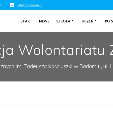
96
zst@zst.radom.pl
START
NEWS
SZKOŁA
UCZEŃ
PO 
cja Wolontariat
cznych im. Tadeusza Kościuszki w Radomiu, ul.