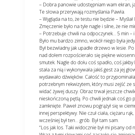
– Dobra panowie udostępniam wam ekran, jak
Te słowa przerywają rozmyślania Pawła.
– Wygląda na to, że testu nie będzie – Myślał
Zmęczenie było na tyle nagle i silne, że nie 
– Potrzebuje chwili na odpoczynek… 5 min – 
Było mu bardzo zimno, wokół niego była jedyn
Był bezwładny jak upadłe drzewo w lesie. Po c
nad dołem rozpościerało się piękne wiosenne
smutek. Nagle do dołu coś spadło, coś jakby 
stała za nią i wykonywała jakiś gest za jej gł
wydawało dźwięków. Całość to przypominała p
potrzebnym rekwizytem, który musi zejść ze
widać żywej duszy. Obraz trwał jeszcze chwil
nieskończoną pętlą. Po chwili jednak coś g
zamknięte. Paweł znowu pogrążył się w ciemno
innej perspektywy. Nie czuł ciała, ciężaru rą
wcześniej był ten… grób. Był tam sam.
“Los jak los. Taki widocznie był mi pisany od
Wraz z tymi słowami coś zaczęło się zmieniać 