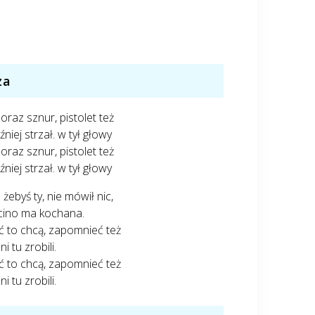
za
oraz sznur, pistolet też
źniej strzał. w tył głowy
oraz sznur, pistolet też
źniej strzał. w tył głowy
 żebyś ty, nie mówił nic,
cino ma kochana.
ć to chcą, zapomnieć też
i tu zrobili.
ć to chcą, zapomnieć też
i tu zrobili.