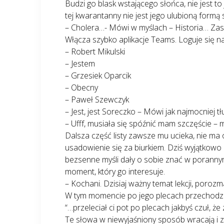
Budzi go blask wstającego słońca, nie jest to
tej kwarantanny nie jest jego ulubioną formą
– Cholera…- Mówi w myślach – Historia… Za
Włącza szybko aplikacje Teams. Loguje się na
– Robert Mikulski
– Jestem
– Grzesiek Oparcik
– Obecny
– Paweł Szewczyk
– Jest, jest Soreczko – Mówi jak najmocniej t
– Ufff, musiała się spóźnić mam szczęście –
Dalsza część listy zawsze mu ucieka, nie ma o
usadowienie się za biurkiem. Dziś wyjątkowo 
bezsenne myśli dały o sobie znać w porannym
moment, który go interesuje.
– Kochani. Dzisiaj ważny temat lekcji, poroz
W tym momencie po jego plecach przechodzi 
“…przeleciał ci pot po plecach jakbyś czuł, że
Te słowa w niewyjaśniony sposób wracają i z