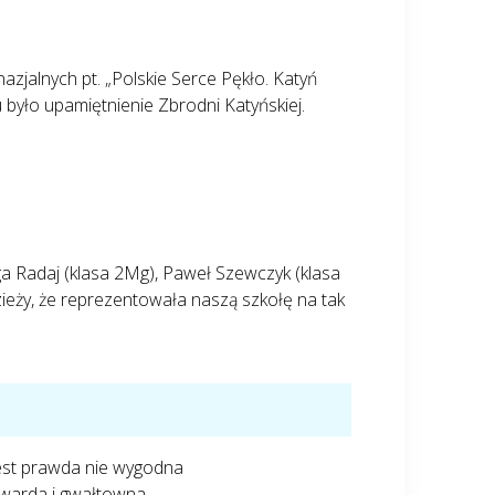
azjalnych pt. „Polskie Serce Pękło. Katyń
 było upamiętnienie Zbrodni Katyńskiej.
nga Radaj (klasa 2Mg), Paweł Szewczyk (klasa
ieży, że reprezentowała naszą szkołę na tak
est prawda nie wygodna
twarda i gwałtowna