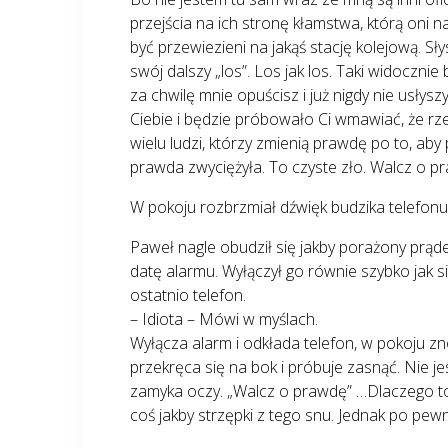
przejścia na ich stronę kłamstwa, którą oni
być przewiezieni na jakąś stację kolejową. 
swój dalszy „los”. Los jak los. Taki widoczni
za chwilę mnie opuścisz i już nigdy nie usłys
Ciebie i będzie próbowało Ci wmawiać, że rzec
wielu ludzi, którzy zmienią prawdę po to, aby 
prawda zwyciężyła. To czyste zło. Walcz o p
W pokoju rozbrzmiał dźwięk budzika telefon
Paweł nagle obudził się jakby porażony prąde
datę alarmu. Wyłączył go równie szybko jak si
ostatnio telefon.
– Idiota – Mówi w myślach.
Wyłącza alarm i odkłada telefon, w pokoju zn
przekręca się na bok i próbuje zasnąć. Nie jes
zamyka oczy. „Walcz o prawdę” …Dlaczego to 
coś jakby strzępki z tego snu. Jednak po pew