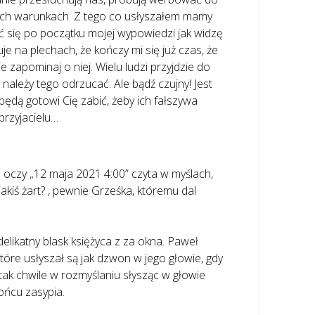
 tych warunkach. Z tego co usłyszałem mamy
ć się po początku mojej wypowiedzi jak widzę
je na plechach, że kończy mi się już czas, że
 zapominaj o niej. Wielu ludzi przyjdzie do
 należy tego odrzucać. Ale bądź czujny! Jest
o będą gotowi Cię zabić, żeby ich fałszywa
przyjacielu…
o oczy „12 maja 2021 4:00” czyta w myślach,
jakiś żart? , pewnie Grześka, któremu dal
elikatny blask księżyca z za okna. Paweł
 które usłyszał są jak dzwon w jego głowie, gdy
tak chwile w rozmyślaniu słysząc w głowie
ońcu zasypia.