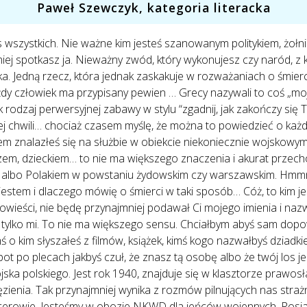
Paweł Szewczyk, kategoria literacka
nas wszystkich. Nie ważne kim jesteś szanowanym politykiem, żo
j spotkasz ja. Nieważny zwód, który wykonujesz czy naród, z k
. Jedną rzecz, która jednak zaskakuje w rozważaniach o śmierci 
 człowiek ma przypisany pewien … Grecy nazywali to coś „mojr
 rodzaj perwersyjnej zabawy w stylu “zgadnij, jak zakończy się Tw
ej chwili… chociaż czasem myślę, że można to powiedzieć o każ
em znalazłeś się na służbie w obiekcie niekoniecznie wojskowym
rzem, dzieckiem… to nie ma większego znaczenia i akurat przech
em albo Polakiem w powstaniu żydowskim czy warszawskim. Hmm
ja jestem i dlaczego mówię o śmierci w taki sposób… Cóż, to kim
opowieści, nie będę przynajmniej podawał Ci mojego imienia i na
 tylko mi. To nie ma większego sensu. Chciałbym abyś sam dopo
o kim słyszałeś z filmów, książek, kimś kogo nazwałbyś dziadkie
i pot po plecach jakbyś czuł, że znasz tą osobę albo że twój los 
jska polskiego. Jest rok 1940, znajduje się w klasztorze prawosł
więzienia. Tak przynajmniej wynika z rozmów pilnujących nas st
ficerowie. Jesteśmy w obozie NKWD dla jeńców wojennych. Rosj