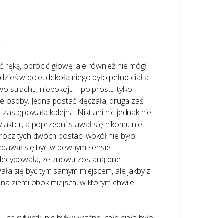
.
yć ręką, obrócić głowę, ale również nie mógł…
dzieś w dole, dokoła niego było pełno ciał a
wo strachu, niepokoju… po prostu tylko
e osoby. Jedna postać klęczała, druga zaś
e zastępowała kolejna. Nikt ani nic jednak nie
 aktor, a poprzedni stawał się nikomu nie
rócz tych dwóch postaci wokół nie było
n zdawał się być w pewnym sensie
zadecydowała, że znowu zostaną one
wała się być tym samym miejscem, ale jakby z
i na ziemi obok miejsca, w którym chwile
Ich sylwetki nie były wyraźne, całe ciała było