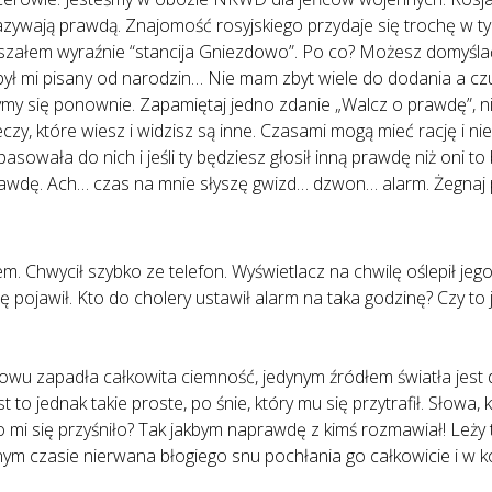
 nazywają prawdą. Znajomość rosyjskiego przydaje się trochę w
Słyszałem wyraźnie “stancija Gniezdowo”. Po co? Możesz domyśla
e był mi pisany od narodzin… Nie mam zbyt wiele do dodania a czu
zymy się ponownie. Zapamiętaj jedno zdanie „Walcz o prawdę”, nie
zy, które wiesz i widzisz są inne. Czasami mogą mieć rację i nie
pasowała do nich i jeśli ty będziesz głosił inną prawdę niż oni t
rawdę. Ach… czas na mnie słyszę gwizd… dzwon… alarm. Żegnaj 
u
m. Chwycił szybko ze telefon. Wyświetlacz na chwilę oślepił jeg
ę pojawił. Kto do cholery ustawił alarm na taka godzinę? Czy to 
owu zapadła całkowita ciemność, jedynym źródłem światła jest d
t to jednak takie proste, po śnie, który mu się przytrafił. Słowa,
mi się przyśniło? Tak jakbym naprawdę z kimś rozmawiał! Leży 
nym czasie nierwana błogiego snu pochłania go całkowicie i w k