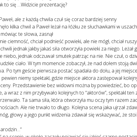
 to się …Widzicie prezentację?
 Paweł, ale z każdą chwila czuł się coraz bardziej senny
minęło kilka chwil a Paweł leżał na łóżku ze słuchawkami w uszach
i mówiąc te słowa, zasnął
ie ciemność, chciał podnieść powieki, ale nie mógł, chciał rusz
hwili jednak jakby jakaś siła otworzyła powieki za niego. Leżał g
 niebo, jednak odczuwał smutek patrząc na nie. Nie czuł, o dzi
ludzkie ciało. W tym momencie zobaczył, że nad dołem stoją dwi
owa. Po tym geście pierwsza postać spadała do dołu, a jej miejsc
ewien niemy spektakl, gdzie miejsce aktora zastępował kolejny
 sceny. Przedstawienie bez widowni można by powiedzieć, bo op
e, a wraz z nim przybywało kolejnych to “aktorów”, spektakl te
o przerwało. Ta sama siła, która otworzyła mu oczy tym razem 
ściach. Ale nie trwało to długo. Kolejna scena jaka ujrzał zda
k, nóg, głowy a jego punkt widzenia zdawał się wskazywać, że sto
 narodzin…”
na scenie, w około zaczęły pojawiać się jakieś czarne postacie. 