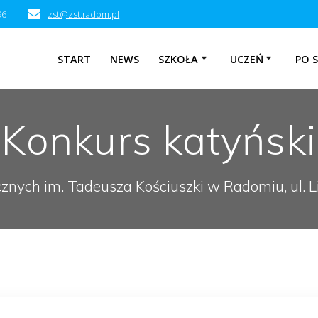
96
zst@zst.radom.pl
START
NEWS
SZKOŁA
UCZEŃ
PO 
Konkurs katyński
cznych im. Tadeusza Kościuszki w Radomiu, ul.