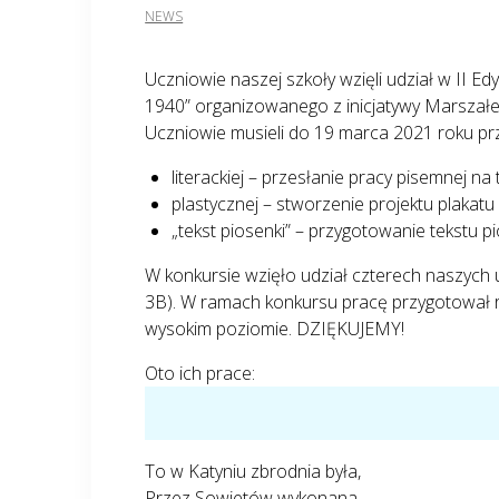
NEWS
Uczniowie naszej szkoły wzięli udział w II E
1940” organizowanego z inicjatywy Marszałek
Uczniowie musieli do 19 marca 2021 roku prze
literackiej – przesłanie pracy pisemnej 
plastycznej – stworzenie projektu plakat
„tekst piosenki” – przygotowanie tekstu p
W konkursie wzięło udział czterech naszych u
3B). W ramach konkursu pracę przygotował ró
wysokim poziomie. DZIĘKUJEMY!
Oto ich prace:
To w Katyniu zbrodnia była,
Przez Sowietów wykonana