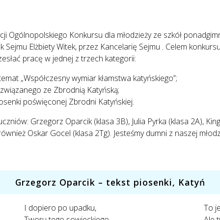
dycji Ogólnopolskiego Konkursu dla młodzieży ze szkół ponadgimn
 Sejmu Elżbiety Witek, przez Kancelarię Sejmu . Celem konkursu
słać pracę w jednej z trzech kategorii:
na temat „Współczesny wymiar kłamstwa katyńskiego”;
u związanego ze Zbrodnią Katyńską;
iosenki poświęconej Zbrodni Katyńskiej.
czniów: Grzegorz Oparcik (klasa 3B), Julia Pyrka (klasa 2A), Ki
wnież Oskar Gocel (klasa 2Tg). Jesteśmy dumni z naszej młodz
Grzegorz Oparcik – tekst piosenki, Katyń
I dopiero po upadku,
To j
Tworu tego sowieckiego
Ale 