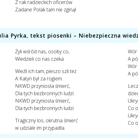
Z rak radzieckich oficerów
Zadane Polak tam nie zginął
ulia Pyrka, tekst piosenki – Niebezpieczna wied
Żyli wśród nas, osoby co,
Wór 
Wiedzieli co nas czeka.
A pó
Wór 
Wieźli ich tam, pieszo szli też
A pó
A Katyń był za rogiem.
NKWD przyniosła śmierć,
Lecz
Dla tych bezbronnych ludzi.
dzie
NKWD przyniosła śmierć,
Ukry
Dla tych bezbronnych ludzi.
Co on
Ukry
Tragiczny los, okrutna śmierć
Co on
w udziale im przypadła.