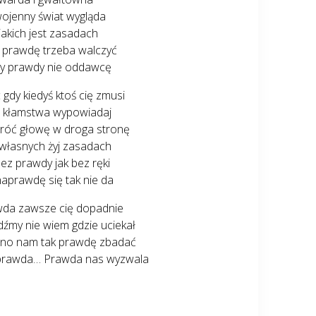
wojenny świat wygląda
 jakich jest zasadach
 prawdę trzeba walczyć
y prawdy nie oddawcę
 gdy kiedyś ktoś cię zmusi
 kłamstwa wypowiadaj
óć głowę w droga stronę
 własnych żyj zasadach
ez prawdy jak bez ręki
naprawdę się tak nie da
da zawsze cię dopadnie
źmy nie wiem gdzie uciekał
no nam tak prawdę zbadać
prawda… Prawda nas wyzwala