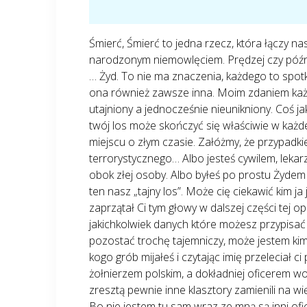
Śmierć, Śmierć to jedna rzecz, która łączy 
narodzonym niemowlęciem. Prędzej czy późnie
… Żyd. To nie ma znaczenia, każdego to spotka
ona również zawsze inna. Moim zdaniem każdy
utajniony a jednocześnie nieunikniony. Coś jak
twój los może skończyć się właściwie w każd
miejscu o złym czasie. Załóżmy, że przypadki
terrorystycznego… Albo jesteś cywilem, leka
obok złej osoby. Albo byłeś po prostu Żyd
ten nasz „tajny los”. Może cię ciekawić kim 
zaprzątał Ci tym głowy w dalszej części tej 
jakichkolwiek danych które możesz przypisać
pozostać trochę tajemniczy, może jestem kimś 
kogo grób mijałeś i czytając imię przeleciał c
żołnierzem polskim, a dokładniej oficerem wo
zresztą pewnie inne klasztory zamienili na 
Bo nie jestem tu sam wraz ze mną są inni o