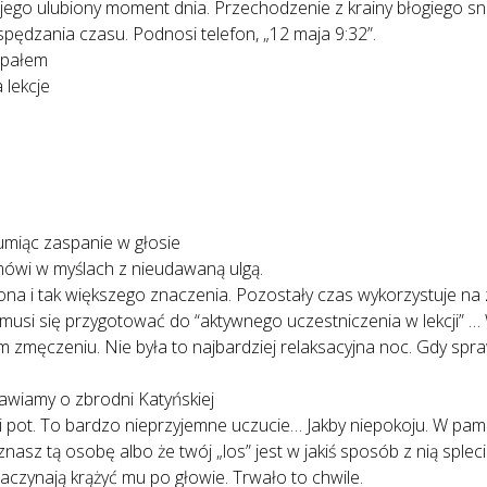
 jego ulubiony moment dnia. Przechodzenie z krainy błogiego snu
 spędzania czasu. Podnosi telefon, „12 maja 9:32”.
spałem
 lekcje
łumiąc zaspanie w głosie
 mówi w myślach z nieudawaną ulgą.
na i tak większego znaczenia. Pozostały czas wykorzystuje na za
musi się przygotować do “aktywnego uczestniczenia w lekcji” … W
 zmęczeniu. Nie była to najbardziej relaksacyjna noc. Gdy spra
mawiamy o zbrodni Katyńskiej
pot. To bardzo nieprzyjemne uczucie… Jakby niepokoju. W pami
 znasz tą osobę albo że twój „los” jest w jakiś sposób z nią spleci
aczynają krążyć mu po głowie. Trwało to chwile.