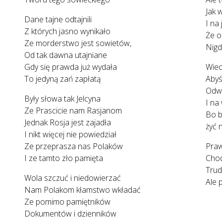
Jak 
Dane tajne odtajnili
I na
Z których jasno wynikało
Że o
Ze morderstwo jest sowietów,
Nigd
Od tak dawna utajniane
Gdy się prawda już wydała
Wiec
To jedyną zań zapłatą
Abyś
Odwr
Były słowa tak Jelcyna
I na
Ze Prascicie nam Rasjanom
Bo b
Jednak Rosja jest zajadła
żyć 
I nikt więcej nie powiedział
Ze przeprasza nas Polaków
Praw
I ze tamto zło pamięta
Chod
Trud
Wola szczuć i niedowierzać
Ale 
Nam Polakom kłamstwo wkładać
Ze pomimo pamiętników
Dokumentów i dzienników