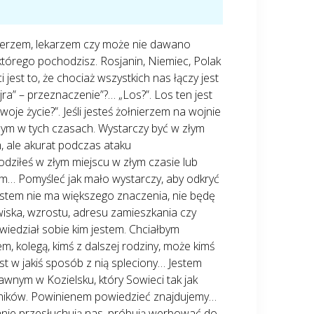
łnierzem, lekarzem czy może nie dawano
tórego pochodzisz. Rosjanin, Niemiec, Polak
jest to, że chociaż wszystkich nas łączy jest
a” – przeznaczenie”?… „Los?”. Los ten jest
oje życie?”. Jeśli jesteś żołnierzem na wojnie
dym w tych czasach. Wystarczy być w złym
, ale akurat podczas ataku
odziłeś w złym miejscu w złym czasie lub
m… Pomyśleć jak mało wystarczy, aby odkryć
 jestem nie ma większego znaczenia, nie będę
zwiska, wzrostu, adresu zamieszkania czy
wiedział sobie kim jestem. Chciałbym
m, kolegą, kimś z dalszej rodziny, może kimś
jest w jakiś sposób z nią spleciony… Jestem
awnym w Kozielsku, który Sowieci tak jak
rażników. Powinienem powiedzieć znajdujemy…
anie przesłuchują nas, próbują werbować do