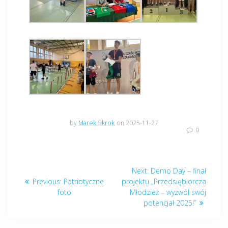
by
Marek.Skrok
on 2025-11-27
0
Nawigacja
Next
Next:
Demo Day – finał
wpisu
Previous
post:
Previous:
Patriotyczne
projektu „Przedsiębiorcza
post:
foto
Młodzież – wyzwól swój
potencjał 2025!”