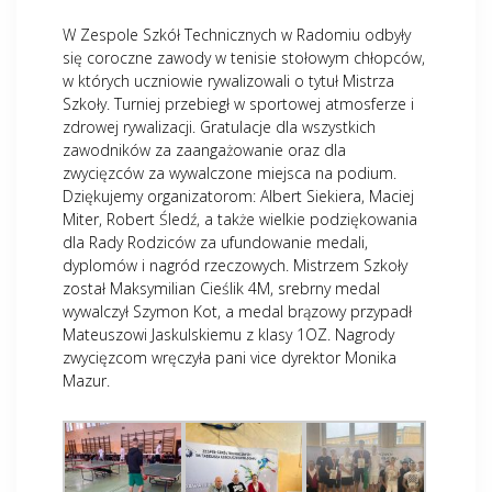
W Zespole Szkół Technicznych w Radomiu odbyły
się coroczne zawody w tenisie stołowym chłopców,
w których uczniowie rywalizowali o tytuł Mistrza
Szkoły. Turniej przebiegł w sportowej atmosferze i
zdrowej rywalizacji. Gratulacje dla wszystkich
zawodników za zaangażowanie oraz dla
zwycięzców za wywalczone miejsca na podium.
Dziękujemy organizatorom: Albert Siekiera, Maciej
Miter, Robert Śledź, a także wielkie podziękowania
dla Rady Rodziców za ufundowanie medali,
dyplomów i nagród rzeczowych. Mistrzem Szkoły
został Maksymilian Cieślik 4M, srebrny medal
wywalczył Szymon Kot, a medal brązowy przypadł
Mateuszowi Jaskulskiemu z klasy 1OZ. Nagrody
zwycięzcom wręczyła pani vice dyrektor Monika
Mazur.