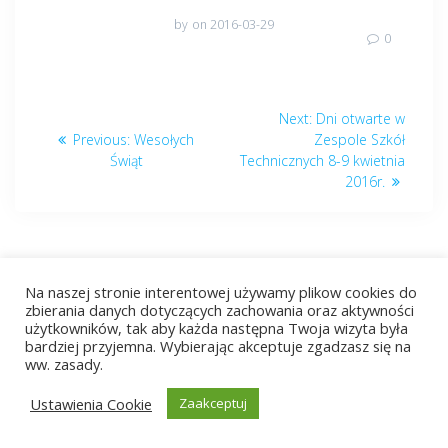
by
on 2016-03-29
0
Nawigacja
Next
Next:
Dni otwarte w
wpisu
Previous
post:
Previous:
Wesołych
Zespole Szkół
post:
Świąt
Technicznych 8-9 kwietnia
2016r.
Na naszej stronie interentowej używamy plikow cookies do
zbierania danych dotyczących zachowania oraz aktywności
użytkowników, tak aby każda następna Twoja wizyta była
bardziej przyjemna. Wybierając akceptuje zgadzasz się na
© 2026 ZST Radom. Built using WordPress and
EmpowerWP
ww. zasady.
Theme
.
Ustawienia Cookie
Zaakceptuj