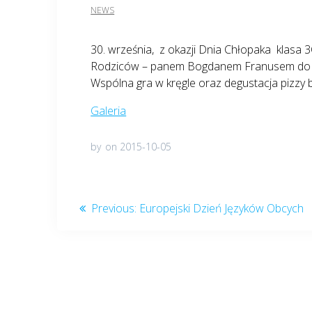
NEWS
30. września, z okazji Dnia Chłopaka klas
Rodziców – panem Bogdanem Franusem do Cen
Wspólna gra w kręgle oraz degustacja pizzy 
Galeria
by
on 2015-10-05
Nawigacja
Previous
Previous:
Europejski Dzień Języków Obcych
post:
wpisu