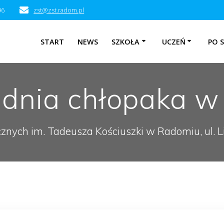
96
zst@zst.radom.pl
START
NEWS
SZKOŁA
UCZEŃ
PO 
dnia chłopaka w 
cznych im. Tadeusza Kościuszki w Radomiu, ul.