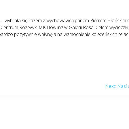
a 3C wybrała się razem z wychowawcą panem Piotrem Błońskim
trum Rozrywki MK Bowling w Galerii Rosa. Celem wycieczki b
bardzo pozytywnie wpłynęła na wzmocnienie koleżeńskich relacj
Next
Next:
Nasi 
post: