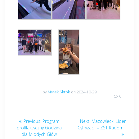
by
Marek.Skrok
on 2024-10-29
0
Nawigacja
Previous
Next
Previous:
Program
Next:
Mazowiecki Lider
wpisu
post:
post:
profilaktyczny Godzina
Cyfryzacji – ZST Radom
dla Młodych Głów