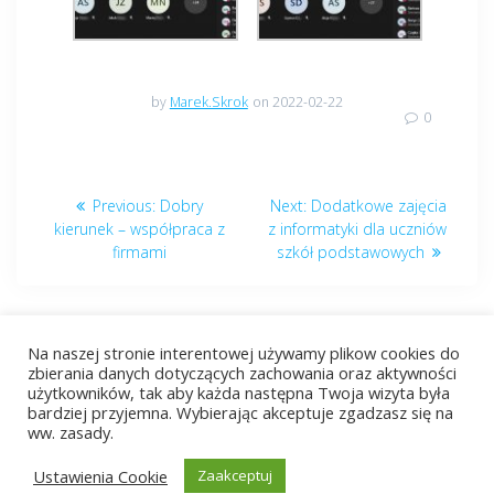
by
Marek.Skrok
on 2022-02-22
0
Nawigacja
Previous
Next
Previous:
Dobry
Next:
Dodatkowe zajęcia
wpisu
post:
post:
kierunek – współpraca z
z informatyki dla uczniów
firmami
szkół podstawowych
Na naszej stronie interentowej używamy plikow cookies do
zbierania danych dotyczących zachowania oraz aktywności
użytkowników, tak aby każda następna Twoja wizyta była
bardziej przyjemna. Wybierając akceptuje zgadzasz się na
© 2026 ZST Radom. Built using WordPress and
EmpowerWP
ww. zasady.
Theme
.
Ustawienia Cookie
Zaakceptuj