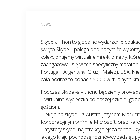
NEWS
Skype-a-Thon to globalne wydarzenie edukacyj
święto Skype – polega ono na tym że wykorzys
kolekcjonujemy wirtualne mile/kilometry, k
zaangażowali się w ten specyficzny maraton.
Portugalii, Argentyny, Gruzji, Malezji, USA, N
cała podróż to ponad 55 000 wirtualnych km
Podczas Skype -a – thonu będziemy prowadzi
– wirtualna wycieczka po naszej szkole (gdz
gościom,
– lekcja na skype – z Australijczykiem Marki
Korporacyjnym w firmie Microsoft, oraz Karo
– mystery skype -najatrakcyjniejsza forma uż
jakiego kraju pochodzą rozmówcy zadając py