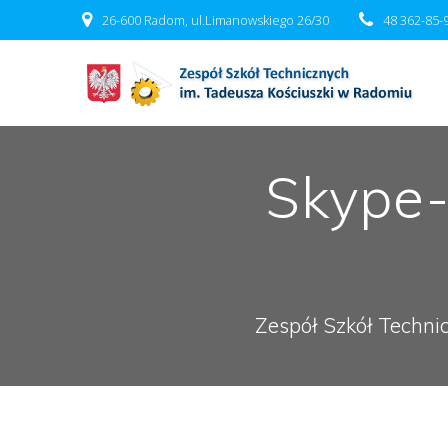
Przejdź
26-600 Radom, ul.Limanowskiego 26/30
48 362-85-
do
treści
Skype-
Zespół Szkół Techni