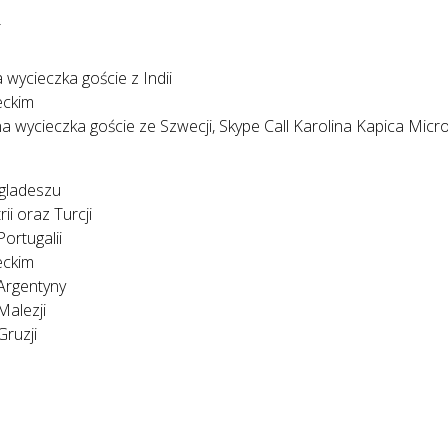
T
 wycieczka goście z Indii
eckim
na wycieczka goście ze Szwecji, Skype Call Karolina Kapica Micr
ngladeszu
ii oraz Turcji
ortugalii
eckim
Argentyny
Malezji
Gruzji