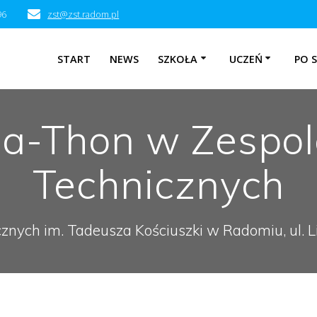
96
zst@zst.radom.pl
START
NEWS
SZKOŁA
UCZEŃ
PO 
a-Thon w Zespol
Technicznych
cznych im. Tadeusza Kościuszki w Radomiu, ul.