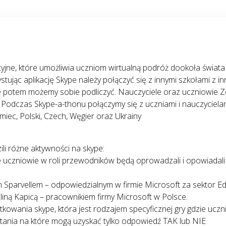
ne, które umożliwia uczniom wirtualną podróż dookoła świata i 
tując aplikację Skype należy połączyć się z innymi szkołami z i
tóre potem możemy sobie podliczyć. Nauczyciele oraz uczniowie
Podczas Skype-a-thonu połączymy się z uczniami i nauczycielami z
iemiec, Polski, Czech, Węgier oraz Ukrainy
.
li różne aktywności na skype:
ie uczniowie w roli przewodników będą oprowadzali i opowiadal
em Sparvellem – odpowiedzialnym w firmie Microsoft za sektor E
liną Kapicą – pracownikiem firmy Microsoft w Polsce.
ytkowania skype, która jest rodzajem specyficznej gry gdzie uc
tania na które mogą uzyskać tylko odpowiedź TAK lub NIE