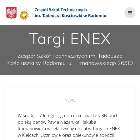
Przejdź
do
treści
Targi ENEX
Zespół Szkół Technicznych im. Tadeusza
Kościuszki w Radomiu, ul. Limanowskiego 26/30
NEWS
W środę – 7 lutego – grupa uczniów klasy 3N pod
opieką panów Pawła Nazaruka i Jakuba
Romanowicza wzięła czynny udział w Targach ENEX
w Kielcach. Uczniowie oraz opiekunowie spędzili