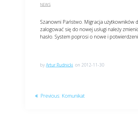
NEWS
Szanowni Państwo. Migracja użytkowników d
zalogować się do nowej usługi należy zmieni
hasło. System poprosi o nowe i potwierdzen
by
Artur Rudnicki
on 2012-11-30
Nawigacja
Previous
Previous:
Komunikat
wpisu
post: