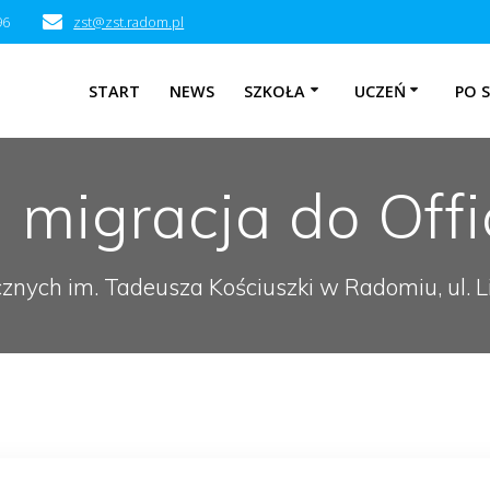
96
zst@zst.radom.pl
START
NEWS
SZKOŁA
UCZEŃ
PO 
migracja do Off
cznych im. Tadeusza Kościuszki w Radomiu, ul.