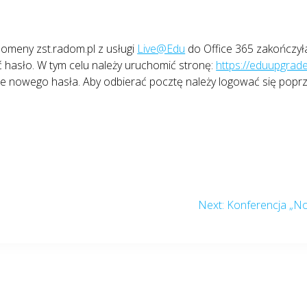
omeny zst.radom.pl z usługi
Live@Edu
do Office 365 zakończył
ć hasło. W tym celu należy uruchomić stronę:
https://eduupgrad
ie nowego hasła. Aby odbierać pocztę należy logować się popr
Next
Next:
Konferencja „No
post: