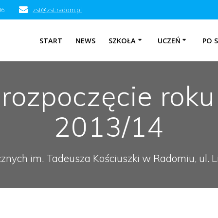
96
zst@zst.radom.pl
START
NEWS
SZKOŁA
UCZEŃ
PO 
 rozpoczęcie roku
2013/14
cznych im. Tadeusza Kościuszki w Radomiu, ul.