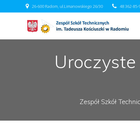
Przejdź
26-600 Radom, ul.Limanowskiego 26/30
48 362-85-
do
treści
Uroczyste
Zespół Szkół Techni