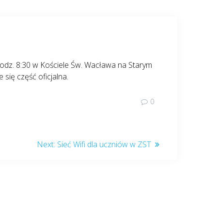
odz. 8:30 w Kościele Św. Wacława na Starym
się część oficjalna.
0
Next
Next:
Sieć Wifi dla uczniów w ZST
post: