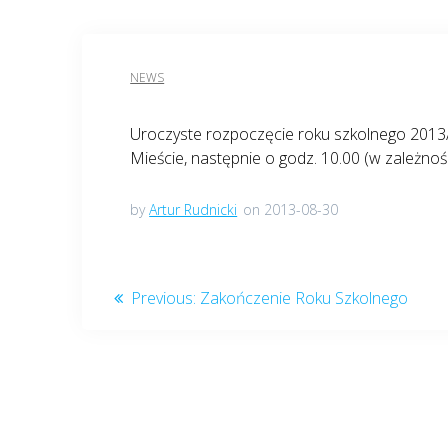
NEWS
Uroczyste rozpoczęcie roku szkolnego 2013/
Mieście, następnie o godz. 10.00 (w zależnoś
by
Artur Rudnicki
on 2013-08-30
Nawigacja
Previous
Previous:
Zakończenie Roku Szkolnego
post:
wpisu