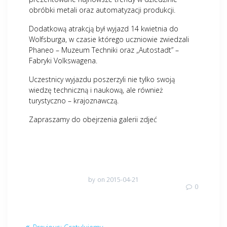
obróbki metali oraz automatyzacji produkcji.
Dodatkową atrakcją był wyjazd 14 kwietnia do
Wolfsburga, w czasie którego uczniowie zwiedzali
Phaneo – Muzeum Techniki oraz „Autostadt” –
Fabryki Volkswagena.
Uczestnicy wyjazdu poszerzyli nie tylko swoją
wiedzę techniczną i naukową, ale również
turystyczno – krajoznawczą.
Zapraszamy do obejrzenia galerii zdjeć
by
on 2015-04-21
0
Nawigacja
Previous