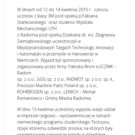
W dniach od 12 do 14 kwietnia 2015 r. sześciu
uczniów z klasy 3M pod opieką p.Fabiana
Stankowskiego oraz studenci Wydziału
Mechanicznego UTH
z Radomia pod opieką Dziekana dr. inż. Zbigniewa
Siemiątkowskiego uczestniczyli w
Międzynarodowych Targach Technologii, Innowacji
i Automatyki w przemyśle w Hanowerze w
Niemczech. Wyjazd był sponsorowany i
organizowany przez firmy: Fabryka Broni ŁUCZNIK –
Radom
sp. z o.o., GGG sp. z o.o., RADMOT sp. z o.o. sp. k.,
Precision Machine Parts Poland sp. z o.o.,
ROHRBOGEN sp. z o.o., LEMICH – Michał
Romanowicz i Gminę Miasta Radomia.
W dniu 13 kwietnia uczestnicy wyjazdu wzięli udział
w imprezie targowo – wystawienniczej w ramach
niemieckiego programu studenckiego Tectoyou,
dzięki któremu odwiedzili stoiska, na których były
prezentowane najnowsze trendy w dziedzinie