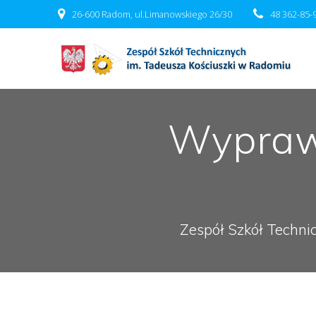
Przejdź
26-600 Radom, ul.Limanowskiego 26/30
48 362-85-
do
treści
Wyprawa
Zespół Szkół Techni