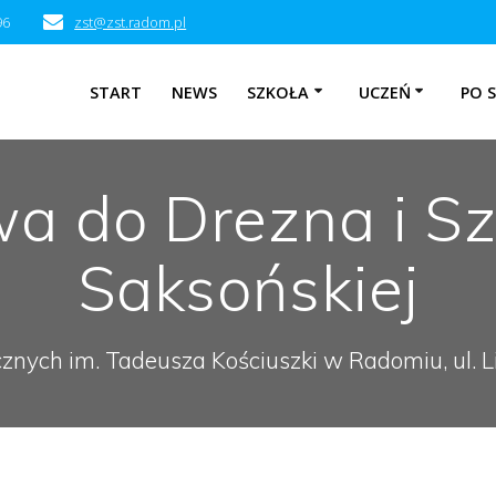
96
zst@zst.radom.pl
START
NEWS
SZKOŁA
UCZEŃ
PO 
 do Drezna i Sz
Saksońskiej
cznych im. Tadeusza Kościuszki w Radomiu, ul.