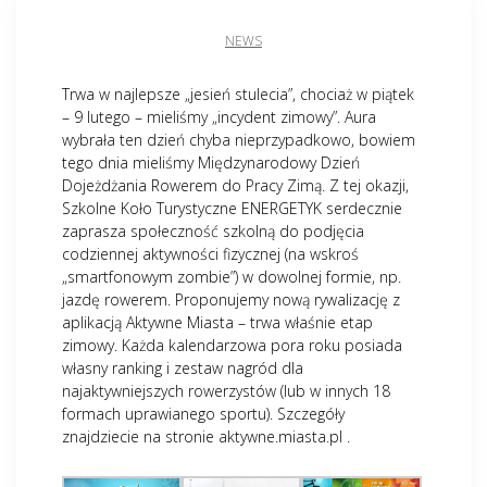
NEWS
Trwa w najlepsze „jesień stulecia”, chociaż w piątek
– 9 lutego – mieliśmy „incydent zimowy”. Aura
wybrała ten dzień chyba nieprzypadkowo, bowiem
tego dnia mieliśmy Międzynarodowy Dzień
Dojeżdżania Rowerem do Pracy Zimą. Z tej okazji,
Szkolne Koło Turystyczne ENERGETYK serdecznie
zaprasza społeczność szkolną do podjęcia
codziennej aktywności fizycznej (na wskroś
„smartfonowym zombie”) w dowolnej formie, np.
jazdę rowerem. Proponujemy nową rywalizację z
aplikacją Aktywne Miasta – trwa właśnie etap
zimowy. Każda kalendarzowa pora roku posiada
własny ranking i zestaw nagród dla
najaktywniejszych rowerzystów (lub w innych 18
formach uprawianego sportu). Szczegóły
znajdziecie na stronie aktywne.miasta.pl .