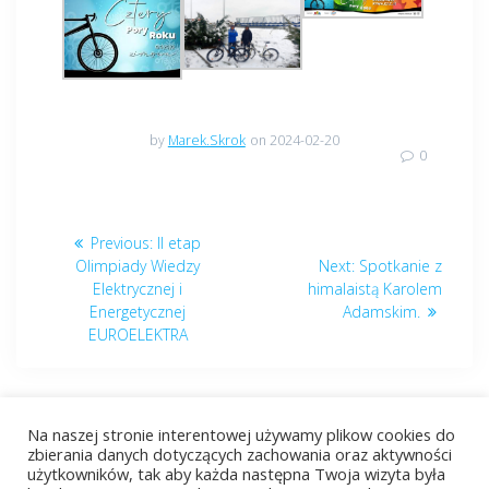
by
Marek.Skrok
on 2024-02-20
0
Nawigacja
Previous
Previous:
II etap
wpisu
post:
Next
Olimpiady Wiedzy
Next:
Spotkanie z
post:
Elektrycznej i
himalaistą Karolem
Energetycznej
Adamskim.
EUROELEKTRA
Na naszej stronie interentowej używamy plikow cookies do
zbierania danych dotyczących zachowania oraz aktywności
użytkowników, tak aby każda następna Twoja wizyta była