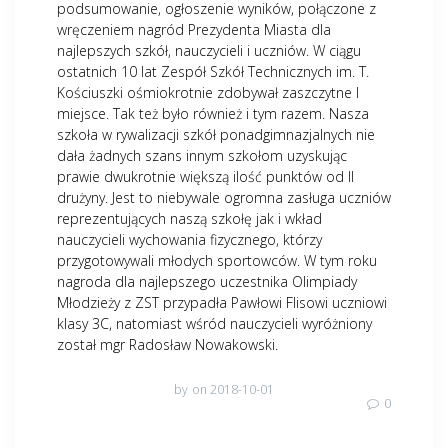
podsumowanie, ogłoszenie wyników, połączone z
wręczeniem nagród Prezydenta Miasta dla
najlepszych szkół, nauczycieli i uczniów. W ciągu
ostatnich 10 lat Zespół Szkół Technicznych im. T.
Kościuszki ośmiokrotnie zdobywał zaszczytne I
miejsce. Tak też było również i tym razem. Nasza
szkoła w rywalizacji szkół ponadgimnazjalnych nie
dała żadnych szans innym szkołom uzyskując
prawie dwukrotnie większą ilość punktów od II
drużyny. Jest to niebywale ogromna zasługa uczniów
reprezentujących naszą szkołę jak i wkład
nauczycieli wychowania fizycznego, którzy
przygotowywali młodych sportowców. W tym roku
nagroda dla najlepszego uczestnika Olimpiady
Młodzieży z ZST przypadła Pawłowi Flisowi uczniowi
klasy 3C, natomiast wśród nauczycieli wyróżniony
został mgr Radosław Nowakowski.
by
on 2018-10-01
0